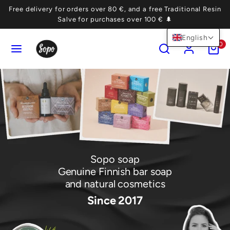
Skip
Free delivery for orders over 80 €, and a free Traditional Resin
to
Salve for purchases over 100 € 🌲
content
English
MENU
SEARCH
ACCOUNT
VIEW
0
MY
CART
(0)
Sopo soap
Genuine Finnish bar soap
and natural cosmetics
Since 2017