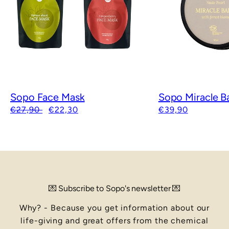
Sopo Face Mask
Sopo Miracle B
Regular
Sale
Regular
€27,90
€22,30
€39,90
price
price
price
💌 Subscribe to Sopo's newsletter 💌
Why? - Because you get information about our
life-giving and great offers from the chemical